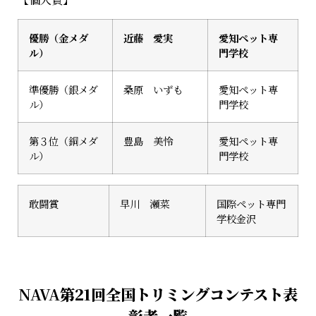
優勝（金メダ
近藤 愛実
愛知ペット専
ル）
門学校
準優勝（銀メダ
桑原 いずも
愛知ペット専
ル）
門学校
第３位（銅メダ
豊島 美怜
愛知ペット専
ル）
門学校
敢闘賞
早川 瀬菜
国際ペット専門
学校金沢
NAVA
第21回全国トリミングコンテスト表
彰者一覧